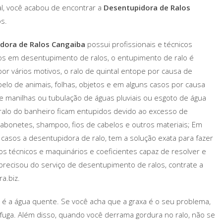
l, você acabou de encontrar a
Desentupidora de Ralos
s.
dora de Ralos Cangaiba
possui profissionais e técnicos
os em desentupimento de ralos, o entupimento de ralo é
or vários motivos, o ralo de quintal entope por causa de
elo de animais, folhas, objetos e em alguns casos por causa
e manilhas ou tubulação de águas pluviais ou esgoto de água
o ralo do banheiro ficam entupidos devido ao excesso de
abonetes, shampoo, fios de cabelos e outros materiais; Em
casos a desentupidora de ralo, tem a solução exata para fazer
os técnicos e maquinários e coeficientes capaz de resolver e
precisou do serviço de desentupimento de ralos, contrate a
a.biz.
 a água quente. Se você acha que a graxa é o seu problema,
uga. Além disso, quando você derrama gordura no ralo, não se