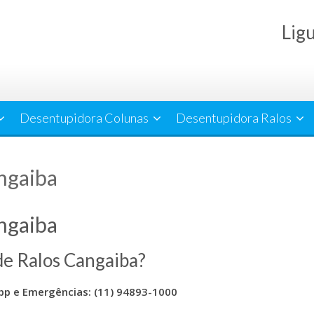
Lig
Desentupidora Colunas
Desentupidora Ralos
ngaiba
ngaiba
de Ralos Cangaiba?
p e Emergências: (11) 94893-1000